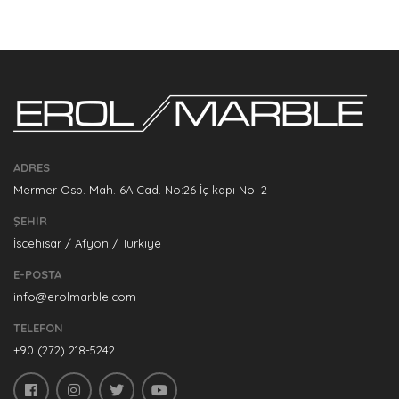
ADRES
Mermer Osb. Mah. 6A Cad. No:26 İç kapı No: 2
ŞEHIR
İscehisar / Afyon / Türkiye
E-POSTA
info@erolmarble.com
TELEFON
+90 (272) 218-5242